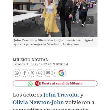
John Travolta y Olivia Newton-John se vistieron igual
Los act
que sus personajes en Vaselina. | Instagram
en Flor
MILENIO DIGITAL
Estados Unidos
/
14.12.2019 10:09:14
Únete al canal de Milenio
Los actores
John Travolta
y
Olivia Newton-John
volvieron a
convertirse en sus personajes