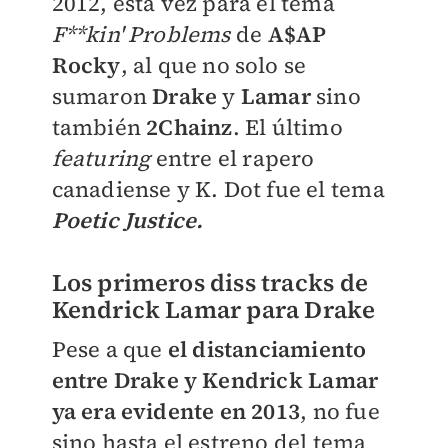
2012, ésta vez para el tema
F**kin' Problems
de
A$AP
Rocky
, al que no solo se
sumaron
Drake
y
Lamar
sino
también
2Chainz
. El último
featuring
entre el rapero
canadiense y K. Dot fue el tema
Poetic Justice.
Los primeros diss tracks de
Kendrick Lamar para Drake
Pese a que
el distanciamiento
entre Drake y Kendrick Lamar
ya era evidente en 2013
, no fue
sino hasta el estreno del tema