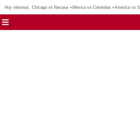
Hoy interesa:
Chicago vs Necaxa
México vs Colombia
América vs S