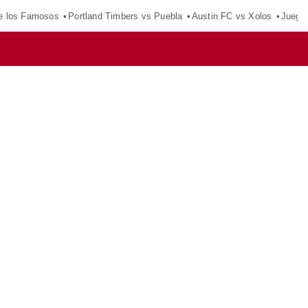
e los Famosos
Portland Timbers vs Puebla
Austin FC vs Xolos
Juego