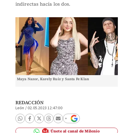
indirectas hacía los dos.
Maya Nazor, Karely Ruiz y Santa Fe Klan
REDACCIÓN
León
/
02.05.2023 12:47:00
Únete al canal de Milenio