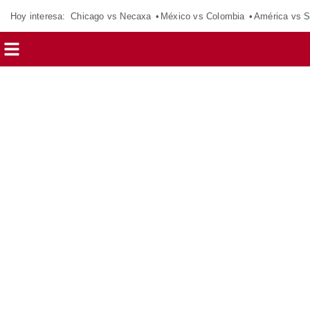
Hoy interesa:
Chicago vs Necaxa
México vs Colombia
América vs S