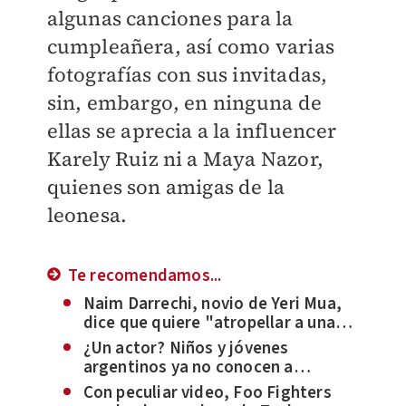
algunas canciones para la
cumpleañera, así como varias
fotografías con sus invitadas,
sin, embargo, en ninguna de
ellas se aprecia a la influencer
Karely Ruiz ni a Maya Nazor,
quienes son amigas de la
leonesa.
Te recomendamos...
Naim Darrechi, novio de Yeri Mua,
dice que quiere "atropellar a una
mujer gorda"
¿Un actor? Niños y jóvenes
argentinos ya no conocen a
Gustavo Cerati | VIDEO
Con peculiar video, Foo Fighters