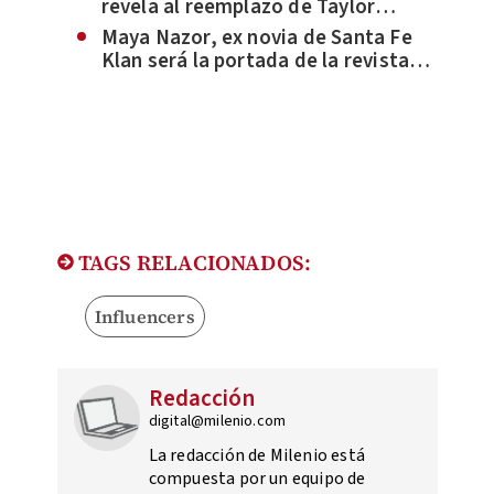
revela al reemplazo de Taylor
Hawkins como baterista
Maya Nazor, ex novia de Santa Fe
Klan será la portada de la revista
‘Playboy México’
TAGS RELACIONADOS:
Influencers
Redacción
digital@milenio.com
La redacción de Milenio está
compuesta por un equipo de