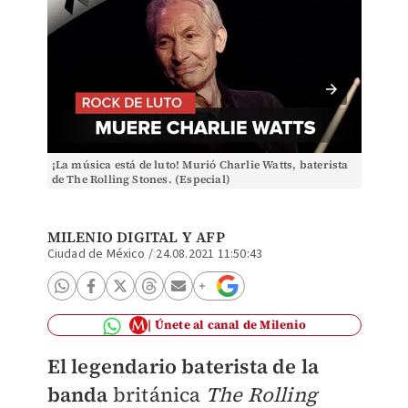
¡La música está de luto! Murió Charlie Watts, baterista
El bate
de The Rolling Stones. (Especial)
los 80 
MILENIO DIGITAL
Y AFP
Ciudad de México
/
24.08.2021 11:50:43
Únete al canal de Milenio
El legendario baterista de la
banda
británica
The Rolling