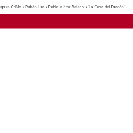
púrpura CdMx
Rubén Lira
Pablo Víctor Balario
‘La Casa del Dragón’