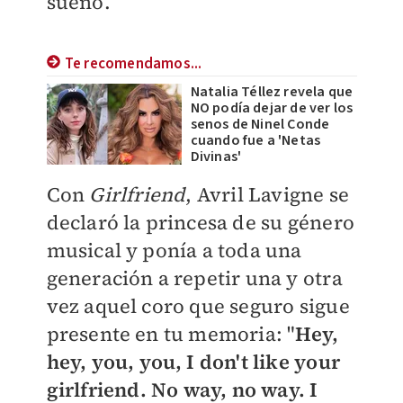
sueño.
Te recomendamos...
Natalia Téllez revela que
NO podía dejar de ver los
senos de Ninel Conde
cuando fue a 'Netas
Divinas'
Con
Girlfriend
, Avril Lavigne se
declaró la princesa de su género
musical y ponía a toda una
generación a repetir una y otra
vez aquel coro que seguro sigue
presente en tu memoria: "
Hey,
hey, you, you, I don't like your
girlfriend.
No way, no way.
I