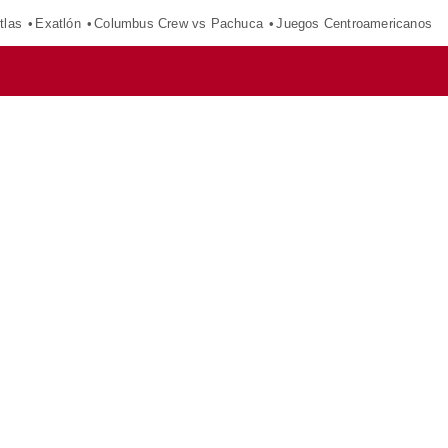
tlas
Exatlón
Columbus Crew vs Pachuca
Juegos Centroamericanos