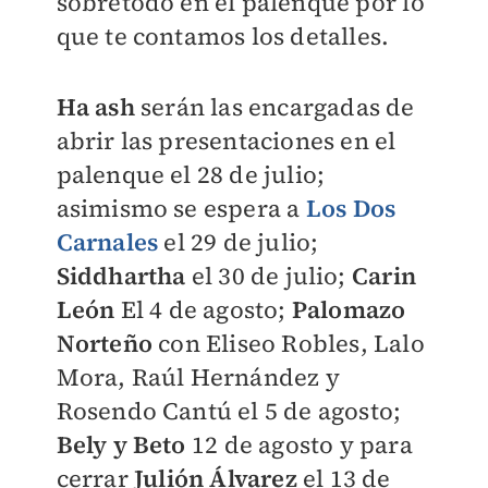
sobretodo en el palenque por lo
que te contamos los detalles.
Ha ash
serán las encargadas de
abrir las presentaciones en el
palenque el 28 de julio;
asimismo se espera a
Los Dos
Carnales
el 29 de julio;
Siddhartha
el 30 de julio;
Carin
León
El 4 de agosto;
Palomazo
Norteño
con Eliseo Robles, Lalo
Mora, Raúl Hernández y
Rosendo Cantú el 5 de agosto;
Bely y Beto
12 de agosto y para
cerrar
Julión Álvarez
el 13 de