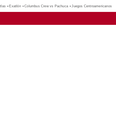
tlas
Exatlón
Columbus Crew vs Pachuca
Juegos Centroamericanos