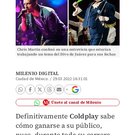
Chris Martin confesó en una entrevista que estarían
trabajando un tema del Divo de Juárez para sus fechas
en el país. / Especial.
MILENIO DIGITAL
Ciudad de México.
/
29.03.2022 16:31:01
Únete al canal de Milenio
Definitivamente
Coldplay
sabe
cómo ganarse a su público,
pues, durante toda su carrera