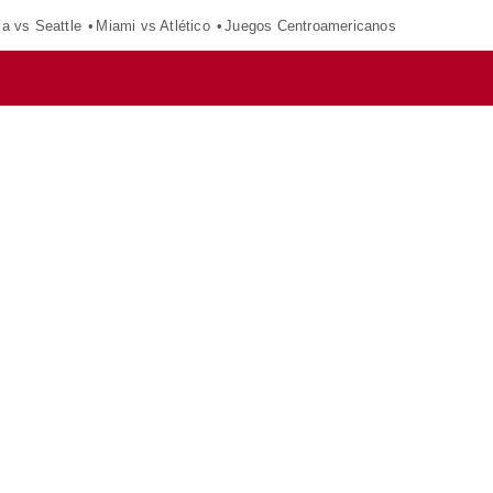
ca vs Seattle
Miami vs Atlético
Juegos Centroamericanos