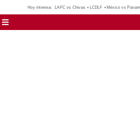
Hoy interesa:
LAFC vs Chivas
LCDLF
México vs Pana