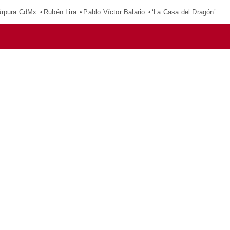
púrpura CdMx
Rubén Lira
Pablo Víctor Balario
‘La Casa del Dragón’