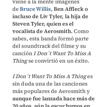
viene a la mente imágenes
de
Bruce Willis,
Ben Affleck o
incluso de Liv Tyler, la hija de
Steven Tyler, quien es el
vocalista de Aerosmith.
Como
sabes, esta banda formó parte
del soundtrack del filme y su
canción
I Don´t Want To Miss A
Thing
se convirtió en un éxito.
I Don´t Want To Miss A Thing
es
sin duda una de las canciones
más populares de Aerosmith y
aunque fue lanzada hace más de
20 años, aún la escuchamos en