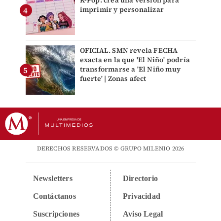
K-Pop: crea una versión para
imprimir y personalizar
OFICIAL. SMN revela FECHA
exacta en la que 'El Niño' podría
transformarse a 'El Niño muy
fuerte' | Zonas afect
DERECHOS RESERVADOS © GRUPO MILENIO 2026
Newsletters
Directorio
Contáctanos
Privacidad
Suscripciones
Aviso Legal