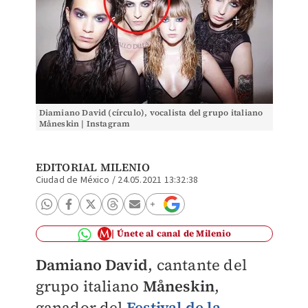
Diamiano David (círculo), vocalista del grupo italiano
Måneskin | Instagram
EDITORIAL MILENIO
Ciudad de México
/
24.05.2021 13:32:38
Únete al canal de Milenio
Damiano David
, cantante del
grupo italiano
Måneskin
,
ganador del
Festival de la