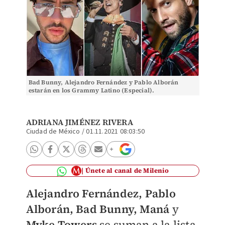
Bad Bunny, Alejandro Fernández y Pablo Alborán
estarán en los Grammy Latino (Especial).
ADRIANA JIMÉNEZ RIVERA
Ciudad de México
/
01.11.2021 08:03:50
Únete al canal de Milenio
Alejandro Fernández, Pablo
Alborán, Bad Bunny, Maná
y
Myke Towers
se suman a la lista