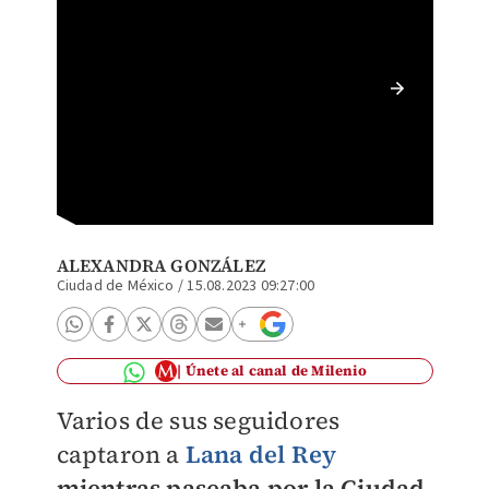
Lana de
ALEXANDRA GONZÁLEZ
Ciudad de México
/
15.08.2023 09:27:00
Únete al canal de Milenio
Varios de sus seguidores
captaron a
Lana del Rey
mientras paseaba por la Ciudad