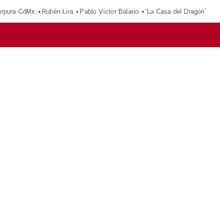
púrpura CdMx
Rubén Lira
Pablo Víctor Balario
‘La Casa del Dragón’