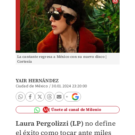
La cantante regresa a México con su nuevo disco |
Cortesía
YAIR HERNÁNDEZ
Ciudad de México
/
30.01.2024 23:20:00
Únete al canal de Milenio
L
aura Pergolizzi (LP)
no define
el éxito como toca
r ante miles