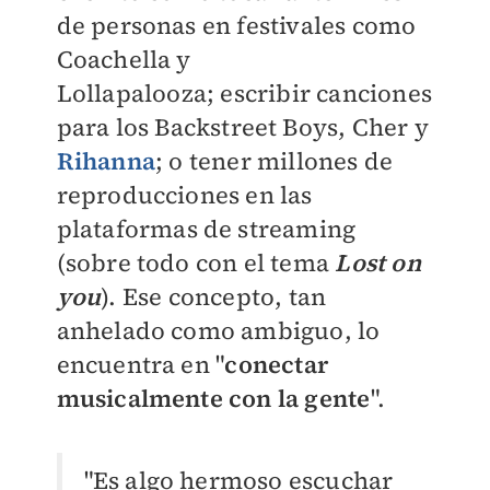
de personas en festivales como
Coachella y
L
ollapalooza;
escribir canciones
para los B
ackstreet Boys, C
her y
Rihanna
; o tener millones de
reproducciones en las
plataformas de streaming
(sobre todo con el tema
L
ost on
you
). Ese concepto, tan
anhelado como ambiguo, lo
encuentra en
"
conectar
musicalmente con la gente
".
"Es algo hermoso escuchar