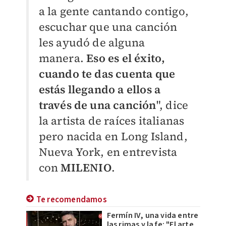
a la gente cantando contigo,
escuchar que una canción
les ayudó de alguna
manera.
Eso es el éxito,
cuando te das cuenta que
estás llegando a ellos a
través de una canción
", dice
la artista de raíces italianas
pero nacida en
Long Island,
Nueva York, en entrevista
con
MILENIO
.
Te recomendamos
Fermín IV, una vida entre
las rimas y la fe: "El arte