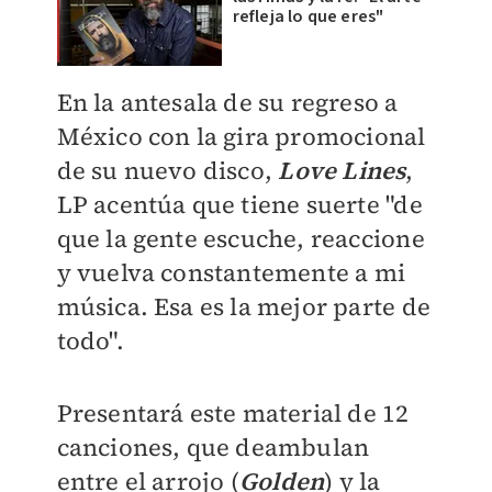
refleja lo que eres"
En la antesala de su regreso a
México con la gira promocional
de su nuevo disco,
L
ove Lines
,
LP acentúa que tiene suerte "de
que la gente escuche, reaccione
y vuelva constantemente a mi
música. Esa es la mejor parte de
todo".
Presentará este material de 12
canciones, que deambulan
entre el arrojo (
Golden
) y la