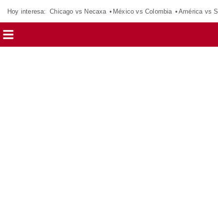
Hoy interesa:
Chicago vs Necaxa
México vs Colombia
América vs S