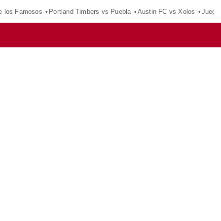
e los Famosos
Portland Timbers vs Puebla
Austin FC vs Xolos
Juego