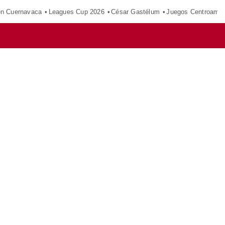
en Cuernavaca
Leagues Cup 2026
César Gastélum
Juegos Centroamer