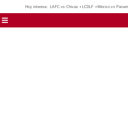
Hoy interesa:
LAFC vs Chivas
LCDLF
México vs Pana