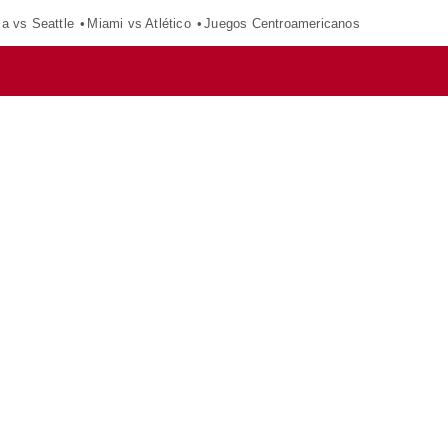
ca vs Seattle
Miami vs Atlético
Juegos Centroamericanos