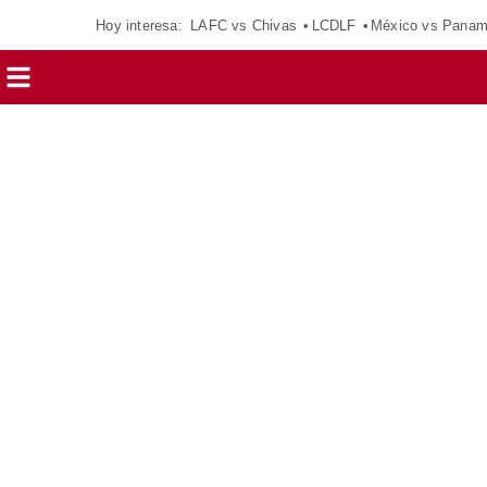
Hoy interesa:
LAFC vs Chivas
LCDLF
México vs Pana