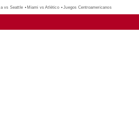
ca vs Seattle
Miami vs Atlético
Juegos Centroamericanos