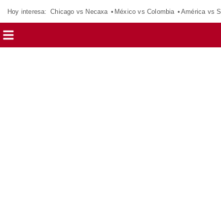
Hoy interesa:
Chicago vs Necaxa
México vs Colombia
América vs S