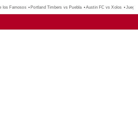
e los Famosos
Portland Timbers vs Puebla
Austin FC vs Xolos
Juego