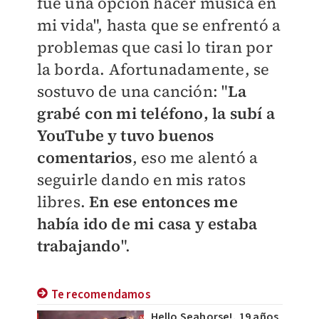
fue una opción hacer música en
mi vida", hasta que se enfrentó a
problemas que casi lo tiran por
la borda. Afortunadamente, se
sostuvo de una canción: "
L
a
grabé con mi teléfono, la subí a
YouTube y tuvo buenos
comentarios
, eso me alentó a
seguirle dando en mis ratos
libres.
En ese entonces me
había ido de mi casa y estaba
trabajando
".
Te recomendamos
Hello Seahorse!, 19 años