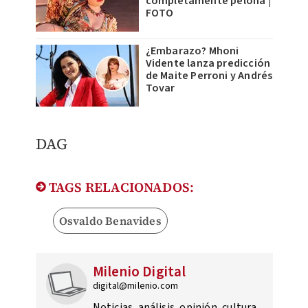
completamente pelona |
FOTO
¿Embarazo? Mhoni
Vidente lanza predicción
de Maite Perroni y Andrés
Tovar
DAG
TAGS RELACIONADOS:
Osvaldo Benavides
Milenio Digital
digital@milenio.com
Noticias, análisis, opinión, cultura,