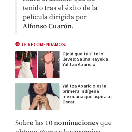
tenido tras el éxito de la
película dirigida por
Alfonso Cuarón
.
TE RECOMENDAMOS:
Ojalá que tú sí te lo
lleves: Salma Hayek a
Yalitza Aparicio
Yalitza Aparicio es la
primera indígena
mexicana que aspira al
Oscar
Sobre las 10
nominaciones
que
obtuvo
Roma
a los premios