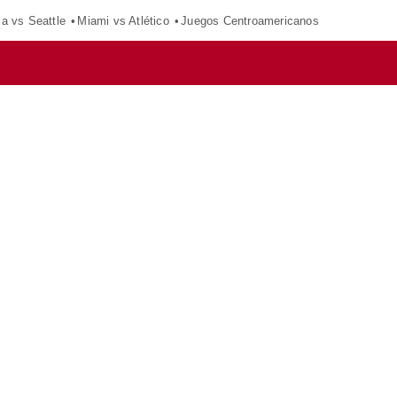
ca vs Seattle
Miami vs Atlético
Juegos Centroamericanos