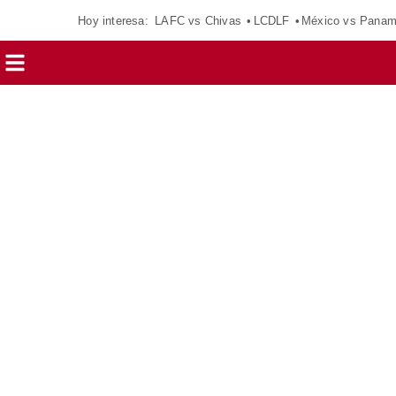
Hoy interesa:
LAFC vs Chivas
LCDLF
México vs Pana