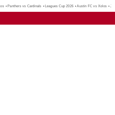
tos
Panthers vs Cardinals
Leagues Cup 2026
Austin FC vs Xolos
Ju