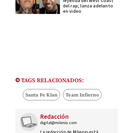
leyenda del West Coast
del rap; lanza adelanto
en video
TAGS RELACIONADOS:
Santa Fe Klan
Team Infierno
Redacción
digital@milenio.com
La redacción de Milenio está