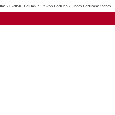
tlas
Exatlón
Columbus Crew vs Pachuca
Juegos Centroamericanos