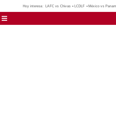
Hoy interesa:
LAFC vs Chivas
LCDLF
México vs Pana