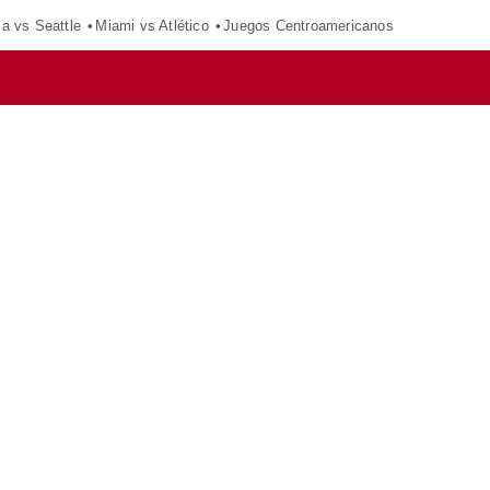
ca vs Seattle
Miami vs Atlético
Juegos Centroamericanos