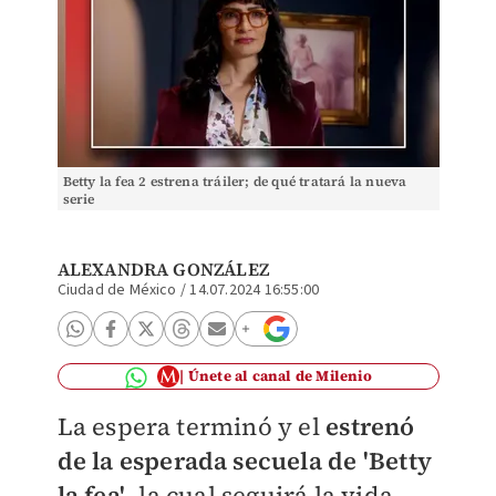
Betty la fea 2 estrena tráiler; de qué tratará la nueva
serie
ALEXANDRA GONZÁLEZ
Ciudad de México
/
14.07.2024 16:55:00
Únete al canal de Milenio
La espera terminó y el
estrenó
de la esperada secuela de 'Betty
la fea'
, la cual seguirá la vida