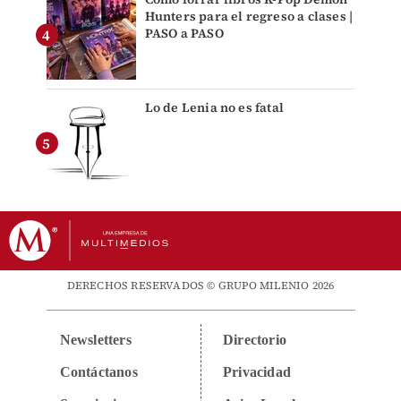
Hunters para el regreso a clases |
PASO a PASO
Lo de Lenia no es fatal
DERECHOS RESERVADOS © GRUPO MILENIO 2026
Newsletters
Directorio
Contáctanos
Privacidad