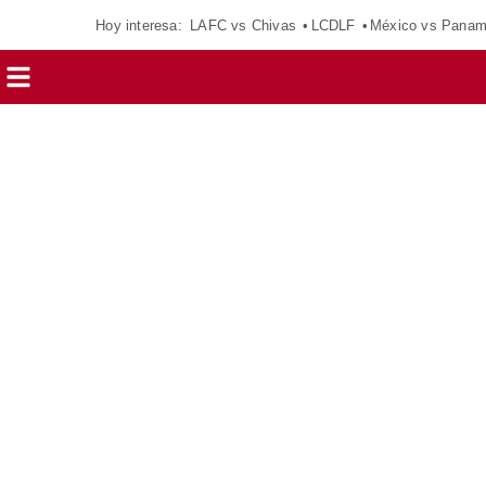
Hoy interesa:
LAFC vs Chivas
LCDLF
México vs Pana