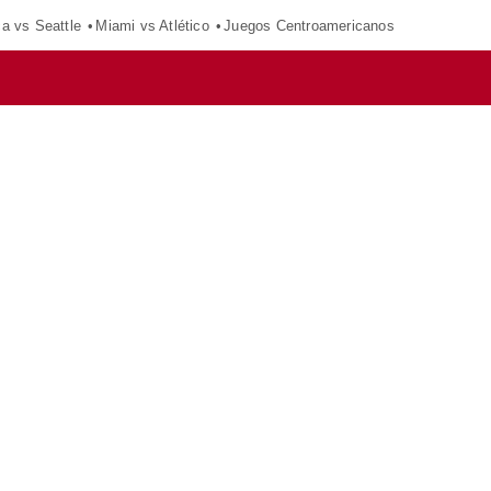
ca vs Seattle
Miami vs Atlético
Juegos Centroamericanos