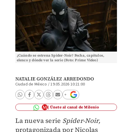
¿Cuándo se estrena Spider-Noir? Fecha, capítulos,
elenco y dónde ver la serie (Foto: Prime Video)
NATALIE GONZÁLEZ ARREDONDO
Ciudad de México
/
19.05.2026 10:21:00
Únete al canal de Milenio
La nueva serie
Spider-Noir,
protagonizada por Nicolas