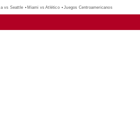
ca vs Seattle
Miami vs Atlético
Juegos Centroamericanos