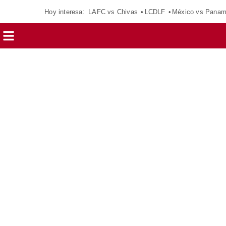
Hoy interesa:
LAFC vs Chivas
LCDLF
México vs Pana