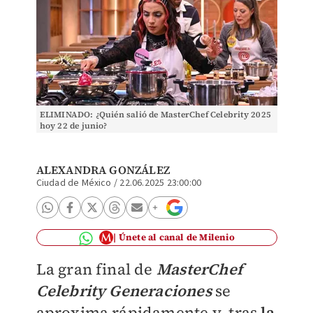
ELIMINADO: ¿Quién salió de MasterChef Celebrity 2025
hoy 22 de junio?
ALEXANDRA GONZÁLEZ
Ciudad de México
/
22.06.2025 23:00:00
Únete al canal de Milenio
La gran final de
MasterChef
Celebrity Generaciones
se
aproxima rápidamente y, tras
la