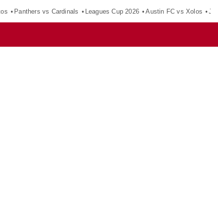
tos
Panthers vs Cardinals
Leagues Cup 2026
Austin FC vs Xolos
Ju