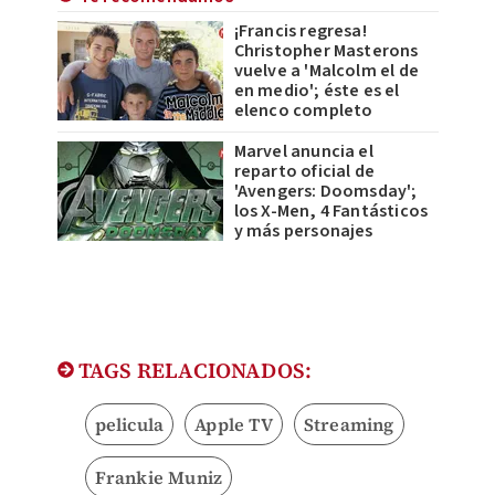
¡Francis regresa!
Christopher Masterons
vuelve a 'Malcolm el de
en medio'; éste es el
elenco completo
Marvel anuncia el
reparto oficial de
'Avengers: Doomsday';
los X-Men, 4 Fantásticos
y más personajes
TAGS RELACIONADOS:
pelicula
Apple TV
Streaming
Frankie Muniz