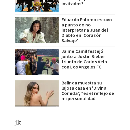
invitados?
Eduardo Palomo estuvo
a punto de no
interpretar a Juan del
Diablo en 'Corazón
Salvaje'
Jaime Camil festejó
junto a Justin Bieber
triunfo de Carlos Vela
con Los Angeles FC
Belinda muestra su
lujosa casa en 'Divina
Comida'; "es el reflejo de
mi personalidad"
jk