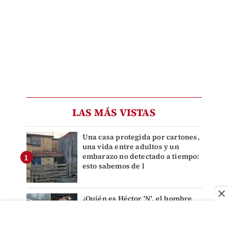
LAS MÁS VISTAS
Una casa protegida por cartones,
una vida entre adultos y un
embarazo no detectado a tiempo:
esto sabemos de l
¿Quién es Héctor 'N', el hombre
que empujó a adulto mayor hacia
tráiler y causó su muerte en
Monterrey?