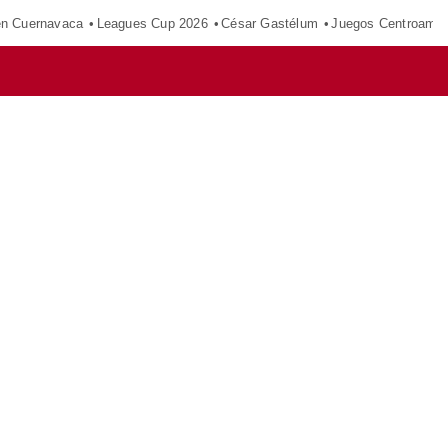
en Cuernavaca
Leagues Cup 2026
César Gastélum
Juegos Centroamer