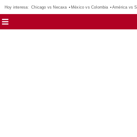
Hoy interesa:
Chicago vs Necaxa
México vs Colombia
América vs S