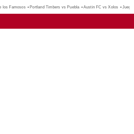
e los Famosos
Portland Timbers vs Puebla
Austin FC vs Xolos
Juego