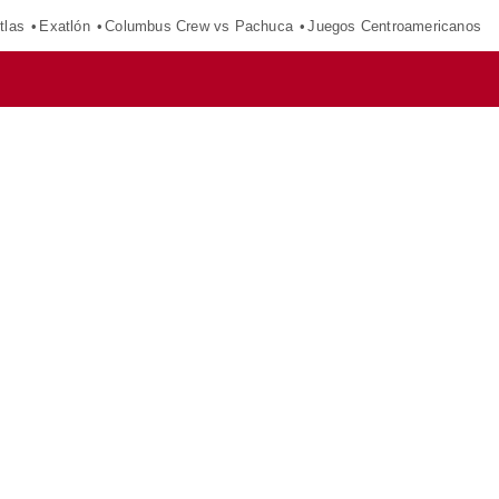
tlas
Exatlón
Columbus Crew vs Pachuca
Juegos Centroamericanos