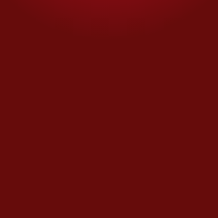
Las muertas
se estrenará el 10
de septiembre en Netflix.
Estrada lo resume como un
espejo de nuestro tiempo: una
sátira feroz sobre violencia,
corrupción y prensa
sensacionalista, y también un
mural sobre el país que