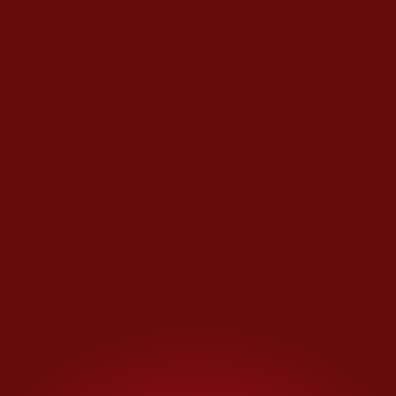
Las muertas de Ibargüengoitia revive con Luis
Estrada en Netflix
El rodaje de
Las muertas
fue
una maquinaria de dimensiones
poco comunes, “estamos
hablando de 217 sets, 5 mil
extras,
cientos de coches de
época y 170 actores —relata
Alfonso Herrera—. Estar en un
set con Luis fue un privilegio; él
dirigió absolutamente todo
durante 110 días de filmación.
Eso no pasa casi nunca”, ya que
la mayoría de las series tienen