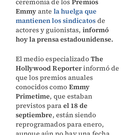
ceremonia de los
Premios
Emmy
ante
la huelga que
mantienen los sindicatos
de
actores y guionistas,
informó
hoy la prensa estadounidense.
El medio especializado
The
Hollywood Reporter
informó de
que los premios anuales
conocidos como
Emmy
Primetime
, que estaban
previstos para
el 18 de
septiembre
, están siendo
reprogramados para enero,
aunque aún no hay una fecha