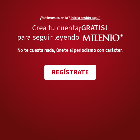
fantástica, actuando en
inglés con actores
¿Ya tienes cuenta?
Inicia sesión aquí.
italianos”, dijo Clemens.
Crea tu cuenta
¡GRATIS!
para seguir leyendo
No te cuesta nada, únete al periodismo con carácter.
REGÍSTRATE