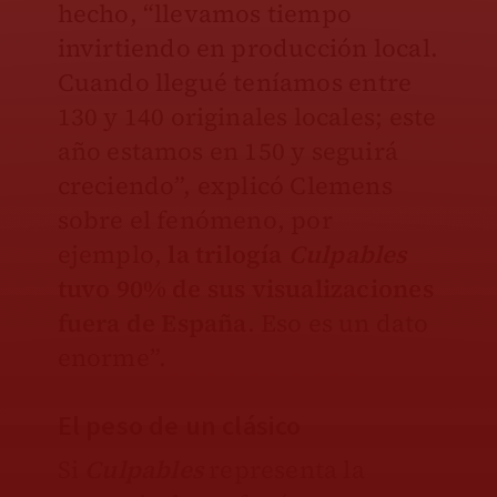
hecho, “llevamos tiempo
invirtiendo en producción local.
Cuando llegué teníamos entre
130 y 140 originales locales; este
año estamos en 150 y seguirá
creciendo”, explicó Clemens
sobre el fenómeno, por
ejemplo,
la trilogía
Culpables
tuvo 90% de sus visualizaciones
fuera de España
. Eso es un dato
enorme”.
El peso de un clásico
Si
Culpables
representa la