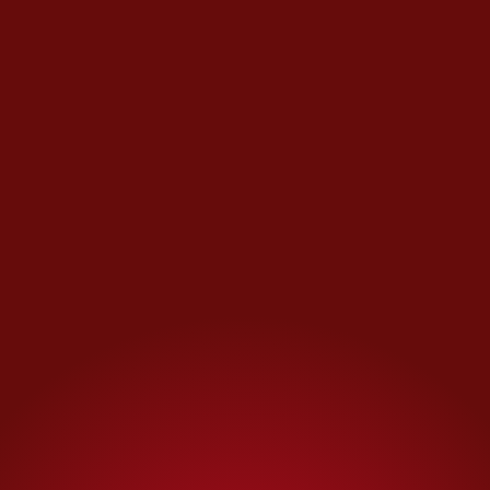
“También tenemos
Postcards from Italy,
protagonizada por Nicole
Wallace
. Interpreta a una
joven italiana criada en
Estados Unidos por su
abuelo, un magnate
inmobiliario. Es una “nepo
baby” consentida, así que él
la envía a Palermo para
empezar desde abajo. Es
una historia de “pez fuera
del agua” y ella está