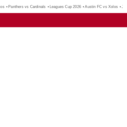
tos
Panthers vs Cardinals
Leagues Cup 2026
Austin FC vs Xolos
Ju