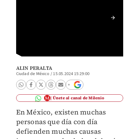
Homero
ALIN PERALTA
Ciudad de México
/
15.05.2024 15:29:00
Únete al canal de Milenio
En México, existen muchas
personas que día con día
defienden muchas causas