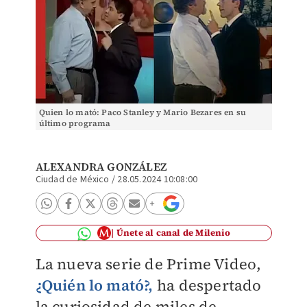
Quien lo mató: Paco Stanley y Mario Bezares en su
último programa
ALEXANDRA GONZÁLEZ
Ciudad de México
/
28.05.2024 10:08:00
Únete al canal de Milenio
La nueva serie de Prime Video,
¿Quién lo mató?,
ha despertado
la curiosidad de miles de