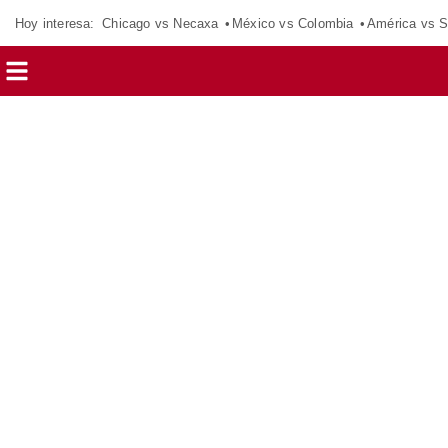
Hoy interesa:
Chicago vs Necaxa
México vs Colombia
América vs S