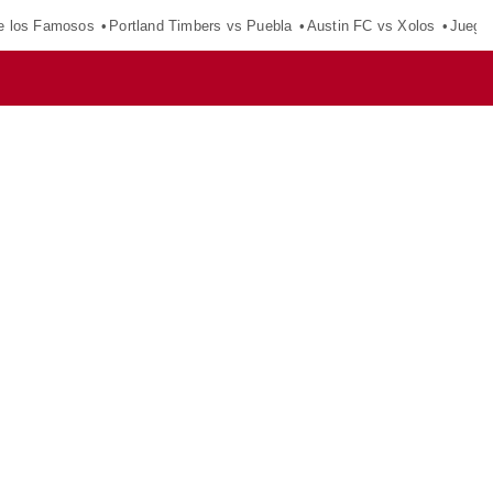
e los Famosos
Portland Timbers vs Puebla
Austin FC vs Xolos
Juego