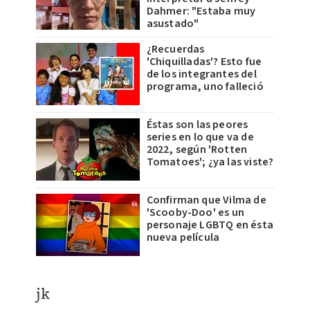
Dahmer: "Estaba muy
asustado"
¿Recuerdas
'Chiquilladas'? Esto fue
de los integrantes del
programa, uno falleció
Éstas son las peores
series en lo que va de
2022, según 'Rotten
Tomatoes'; ¿ya las viste?
Confirman que Vilma de
'Scooby-Doo' es un
personaje LGBTQ en ésta
nueva película
jk